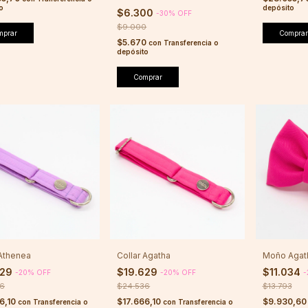
o
depósito
$6.300
-
30
%
OFF
$9.000
mprar
Comprar
$5.670
con
Transferencia o
depósito
Comprar
 Athenea
Collar Agatha
Moño Agat
629
$19.629
$11.034
-
20
%
OFF
-
20
%
OFF
-
36
$24.536
$13.793
6,10
$17.666,10
$9.930,6
con
Transferencia o
con
Transferencia o