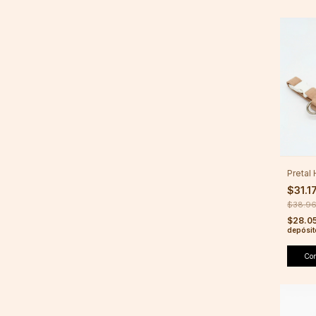
Pretal
$31.1
$38.9
$28.0
depósit
Co