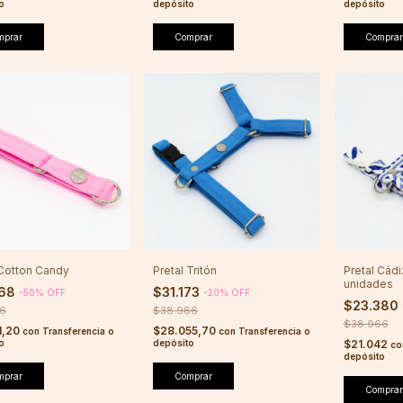
o
depósito
depósito
mprar
Comprar
Comprar
 Cotton Candy
Pretal Tritón
Pretal Cádi
unidades
268
$31.173
-
50
%
OFF
-
20
%
OFF
$23.380
36
$38.966
$38.966
1,20
$28.055,70
con
Transferencia o
con
Transferencia o
o
depósito
$21.042
co
depósito
mprar
Comprar
Comprar