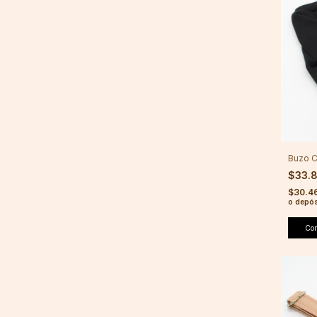
Buzo 
$33.
$30.4
o depós
Co