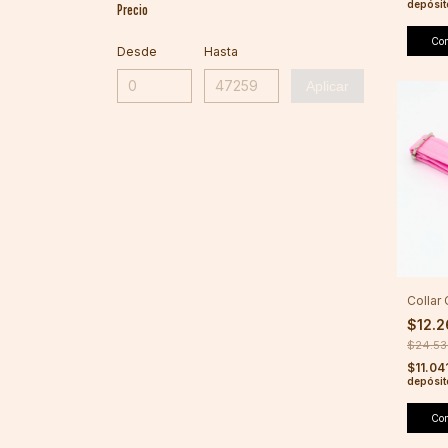
depósit
Precio
Co
Desde
Hasta
Aplicar
Collar
$12.
$24.5
$11.04
depósit
Co