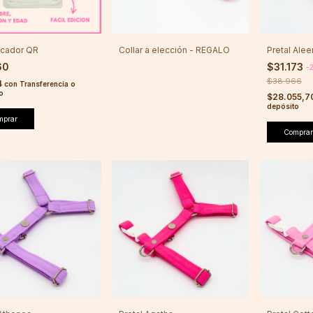
ficador QR
Collar a elección - REGALO
Pretal Alee
60
$31.173
-
$38.966
4
con
Transferencia o
o
$28.055,7
depósito
mprar
Comprar