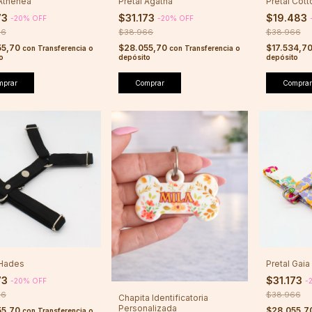
 Athenea
Pretal Agatha
Pretal Cot
73
$31.173
$19.483
-
20
%
OFF
-
20
%
OFF
66
$38.966
$38.966
55,70
$28.055,70
$17.534,7
con
Transferencia o
con
Transferencia o
o
depósito
depósito
mprar
Comprar
Comprar
 Hades
Pretal Gaia
73
$31.173
-
20
%
OFF
-
66
$38.966
Chapita Identificatoria
Personalizada
55,70
$28.055,7
con
Transferencia o