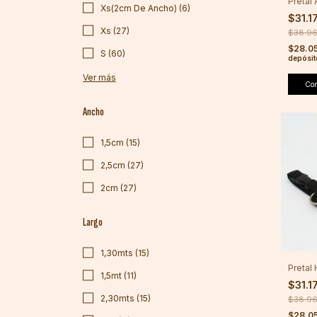
Pretal
Xs(2cm De Ancho) (6)
$31.1
Xs (27)
$38.9
$28.0
S (60)
depósit
Ver más
Co
Ancho
1,5cm (15)
2,5cm (27)
2cm (27)
Largo
1,30mts (15)
Pretal
1,5mt (11)
$31.1
2,30mts (15)
$38.9
$28.0