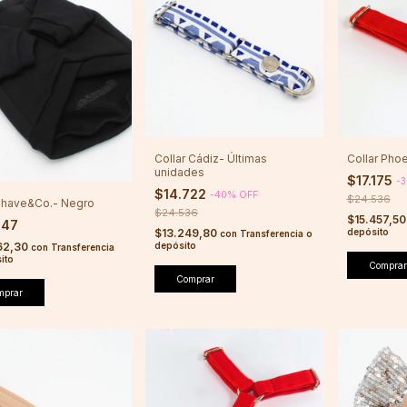
Collar Cádiz- Últimas
Collar Pho
unidades
$17.175
-
3
$14.722
-
40
%
OFF
$24.536
Chave&Co.- Negro
$24.536
$15.457,5
847
$13.249,80
depósito
con
Transferencia o
depósito
62,30
con
Transferencia
ito
Comprar
Comprar
mprar