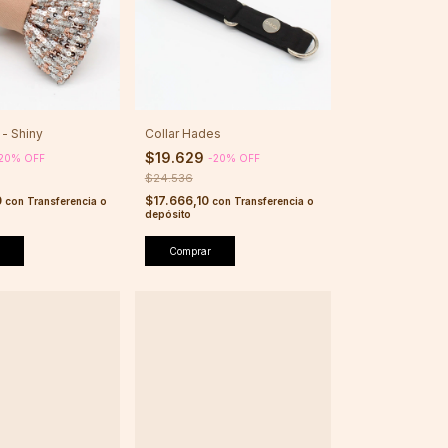
- Shiny
Collar Hades
$19.629
20
%
OFF
-
20
%
OFF
$24.536
0
$17.666,10
con
Transferencia o
con
Transferencia o
depósito
Comprar