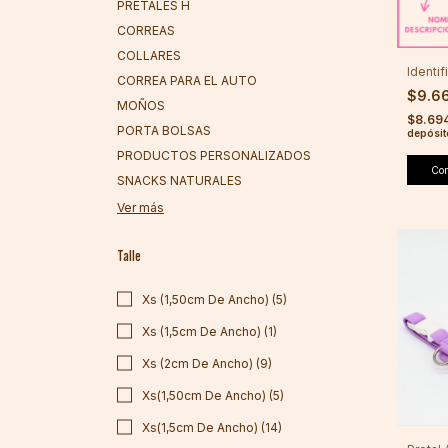
PRETALES H
CORREAS
COLLARES
Identi
CORREA PARA EL AUTO
$9.6
MOÑOS
$8.69
PORTA BOLSAS
depósit
PRODUCTOS PERSONALIZADOS
Co
SNACKS NATURALES
Ver más
Talle
Xs (1,50cm De Ancho) (5)
Xs (1,5cm De Ancho) (1)
Xs (2cm De Ancho) (9)
Xs(1,50cm De Ancho) (5)
Xs(1,5cm De Ancho) (14)