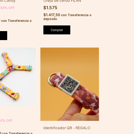
ton Candy
Oreja de cerdo FILAN
$1.575
-
50
%
OFF
$1.417,50
con
Transferencia o
depósito
0
con
Transferencia o
20
%
OFF
Identificador QR - REGALO
0
con
Transferencia o