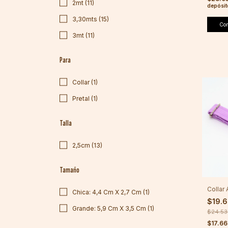
2mt (11)
depósit
3,30mts (15)
Co
3mt (11)
Para
Collar (1)
Pretal (1)
Talla
2,5cm (13)
Tamaño
Collar
Chica: 4,4 Cm X 2,7 Cm (1)
$19.
Grande: 5,9 Cm X 3,5 Cm (1)
$24.5
$17.66