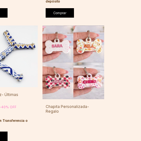
depósito
Comprar
z- Últimas
Chapita Personalizada-
-
40
%
OFF
Regalo
n
Transferencia o