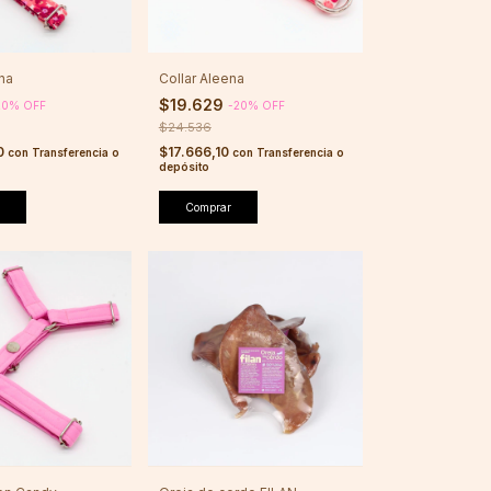
na
Collar Aleena
$19.629
20
%
OFF
-
20
%
OFF
$24.536
0
$17.666,10
con
Transferencia o
con
Transferencia o
depósito
Comprar