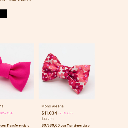
ha
Moño Aleena
$11.034
20
%
OFF
-
20
%
OFF
$13.793
0
$9.930,60
con
Transferencia o
con
Transferencia o