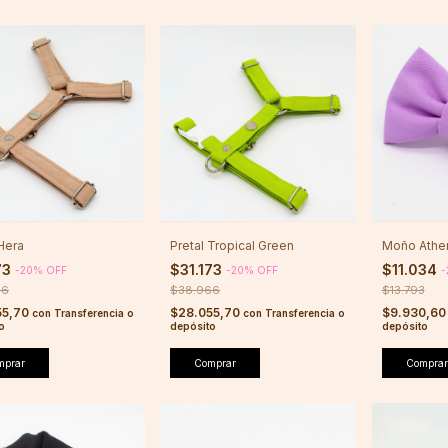
 Hera
Pretal Tropical Green
Moño Athe
73
$31.173
$11.034
-
20
%
OFF
-
20
%
OFF
-
66
$38.966
$13.793
55,70
$28.055,70
$9.930,6
con
Transferencia o
con
Transferencia o
o
depósito
depósito
mprar
Comprar
Comprar