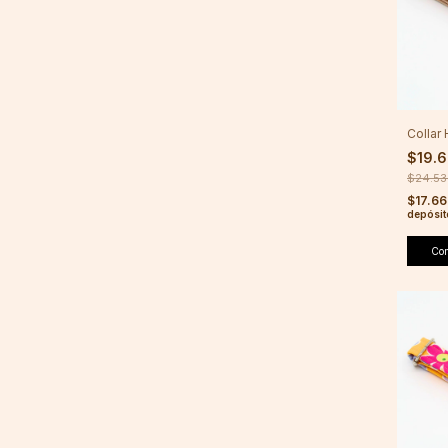
Collar
$19.
$24.5
$17.66
depósit
Co