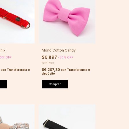
enix
Moño Cotton Candy
$6.897
0
%
OFF
-
50
%
OFF
$13.793
0
$6.207,30
con
Transferencia o
con
Transferencia o
depósito
Comprar