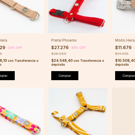
 Hera
Pretal Phoenix
Moño Hera 
629
$27.276
$11.676
-
20
%
OFF
-
30
%
OFF
-
36
$38.966
$14.595
6,10
$24.548,40
$10.508,4
con
Transferencia o
con
Transferencia o
o
depósito
depósito
mprar
Comprar
Comprar