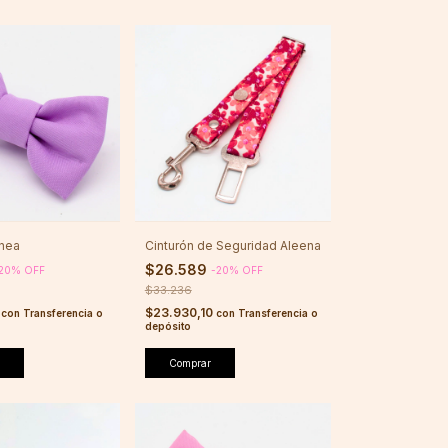
nea
Cinturón de Seguridad Aleena
$26.589
20
%
OFF
-
20
%
OFF
$33.236
0
$23.930,10
con
Transferencia o
con
Transferencia o
depósito
Comprar