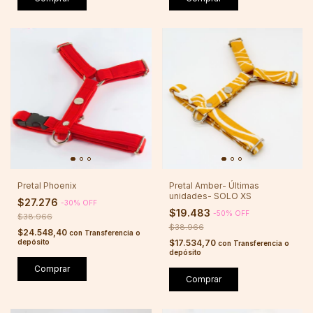
Pretal Phoenix
Pretal Amber- Últimas
unidades- SOLO XS
$27.276
-
30
%
OFF
$19.483
-
50
%
OFF
$38.966
$38.966
$24.548,40
con
Transferencia o
depósito
$17.534,70
con
Transferencia o
depósito
Comprar
Comprar