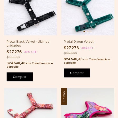
Pretal Black Velvet- Últimas
Pretal Green Velvet
unidades
$27.276
-
30
%
OFF
$27.276
-
30
%
OFF
$38.966
$38.966
$24.548,40
con
Transferencia o
$24.548,40
depósito
con
Transferencia o
depósito
Comprar
Comprar
Sin stock