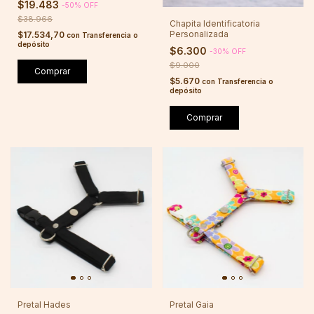
$19.483
-
50
%
OFF
$38.966
Chapita Identificatoria
Personalizada
$17.534,70
con
Transferencia o
depósito
$6.300
-
30
%
OFF
$9.000
Comprar
$5.670
con
Transferencia o
depósito
Comprar
Pretal Hades
Pretal Gaia