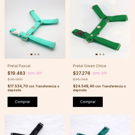
Pretal Pascal
Pretal Green Chloe
$19.483
$27.276
-
50
%
OFF
-
30
%
OFF
$38.966
$38.966
$17.534,70
$24.548,40
con
Transferencia o
con
Transferencia o
depósito
depósito
Comprar
Comprar