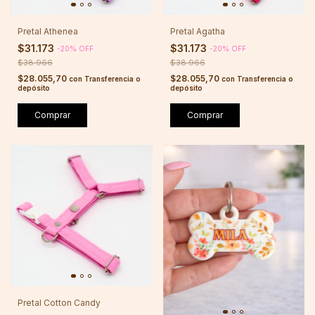
Pretal Athenea
Pretal Agatha
$31.173
$31.173
-
20
%
OFF
-
20
%
OFF
$38.966
$38.966
$28.055,70
$28.055,70
con
Transferencia o
con
Transferencia o
depósito
depósito
Comprar
Comprar
Pretal Cotton Candy