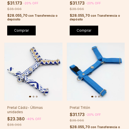
$31.173
$31.173
-
20
%
OFF
-
20
%
OFF
$38.966
$38.966
$28.055,70
$28.055,70
con
Transferencia o
con
Transferencia o
depósito
depósito
Comprar
Comprar
Pretal Cádiz- Últimas
Pretal Tritón
unidades
$31.173
-
20
%
OFF
$23.380
-
40
%
OFF
$38.966
$38.966
$28.055,70
con
Transferencia o