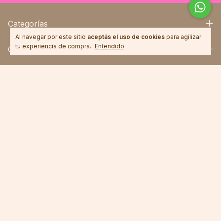
Categorías
Al navegar por este sitio
aceptás el uso de cookies
para agilizar
tu experiencia de compra.
Entendido
Contactános
Medios de envío
Copyright Chave&Co. - 2026. Todos los derechos reservados.
Defensa de las y los consumidores. Para reclamos
ingresá acá.
Botón de arrepentimiento