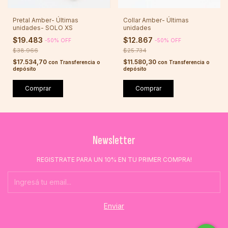
Pretal Amber- Últimas
Collar Amber- Últimas
unidades- SOLO XS
unidades
$19.483
$12.867
-
50
%
OFF
-
50
%
OFF
$38.966
$25.734
$17.534,70
$11.580,30
con
Transferencia o
con
Transferencia o
depósito
depósito
Comprar
Comprar
Newsletter
REGISTRATE PARA UN 10% EN TU PRIMER COMPRA!