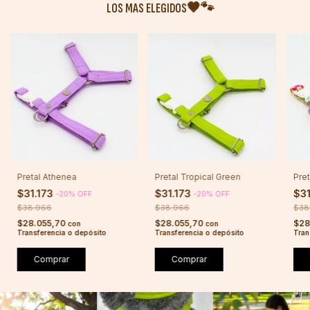
LOS MAS ELEGIDOS🤎🐾
Pretal Athenea
Pretal Tropical Green
Pret
$31.173
$31.173
$31
-
20
%
OFF
-
20
%
OFF
$38.966
$38.966
$38
$28.055,70
$28.055,70
$28
con
con
Transferencia o depósito
Transferencia o depósito
Tran
Comprar
Comprar