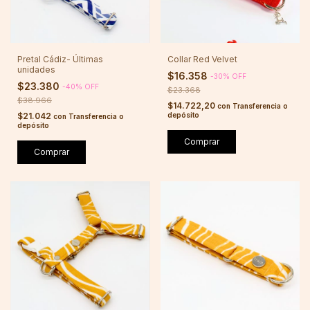
Pretal Cádiz- Últimas
Collar Red Velvet
unidades
$16.358
-
30
%
OFF
$23.380
-
40
%
OFF
$23.368
$38.966
$14.722,20
con
Transferencia o
$21.042
depósito
con
Transferencia o
depósito
Comprar
Comprar