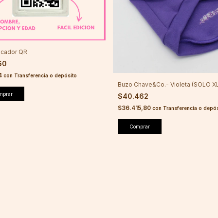
ficador QR
60
4
con
Transferencia o depósito
Buzo Chave&Co.- Violeta (SOLO X
mprar
$40.462
$36.415,80
con
Transferencia o depós
Comprar