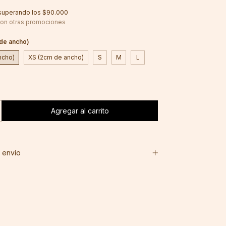
superando los
$90.000
on otras promociones
 de ancho)
ncho)
XS (2cm de ancho)
S
M
L
 envío