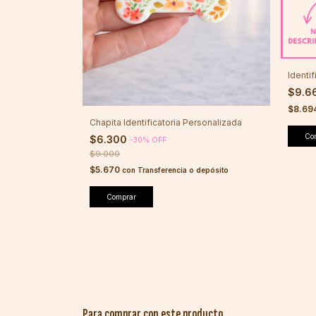
Identi
$9.6
$8.69
Chapita Identificatoria Personalizada
Co
$6.300
-
30
%
OFF
$9.000
$5.670
con
Transferencia o depósito
Comprar
Para comprar con este producto