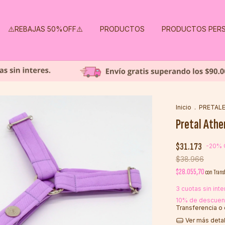
⚠️REBAJAS 50%OFF⚠️
PRODUCTOS
PRODUCTOS PERS
Inicio
.
PRETALE
Pretal Ath
$31.173
-
20
%
$38.966
$28.055,70
con
Trans
3
cuotas sin int
10% de descuen
Transferencia o
Ver más deta