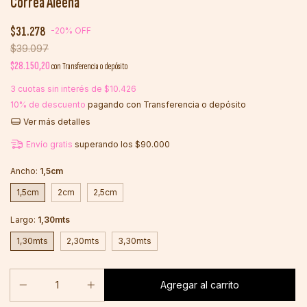
Correa Aleena
$31.278
-
20
%
OFF
$39.097
$28.150,20
con
Transferencia o depósito
3
cuotas sin interés de
$10.426
10% de descuento
pagando con Transferencia o depósito
Ver más detalles
Envío gratis
superando los
$90.000
Ancho:
1,5cm
1,5cm
2cm
2,5cm
Largo:
1,30mts
1,30mts
2,30mts
3,30mts