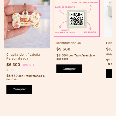
Identificador QR
Porta 
$9.660
$10.
Chapita Identificatoria
$13.6
$8.694
con
Transferencia o
Personalizada
depósito
$9.85
Transfe
$6.300
-
30
%
OFF
Comprar
$9.000
$5.670
con
Transferencia o
depósito
Comprar