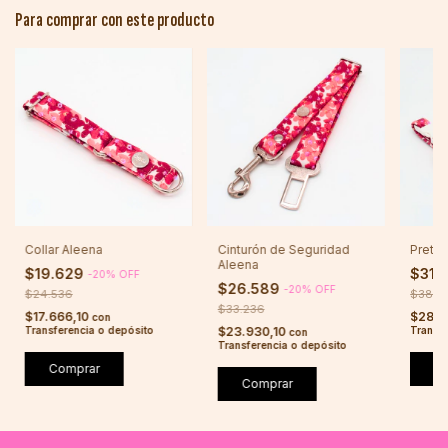
Para comprar con este producto
Collar Aleena
Cinturón de Seguridad
Pretal
Aleena
$19.629
$31.
-
20
%
OFF
$26.589
-
20
%
OFF
$24.536
$38.9
$33.236
$17.666,10
$28.0
con
Transferencia o depósito
$23.930,10
Transfe
con
Transferencia o depósito
Comprar
C
Comprar