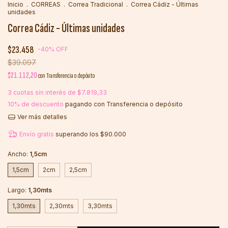
Inicio
.
CORREAS
.
Correa Tradicional
.
Correa Cádiz - Últimas
unidades
Correa Cádiz - Últimas unidades
$23.458
-
40
%
OFF
$39.097
$21.112,20
con
Transferencia o depósito
3
cuotas sin interés de
$7.819,33
10% de descuento
pagando con Transferencia o depósito
Ver más detalles
Envío gratis
superando los
$90.000
Ancho:
1,5cm
1,5cm
2cm
2,5cm
Largo:
1,30mts
1,30mts
2,30mts
3,30mts