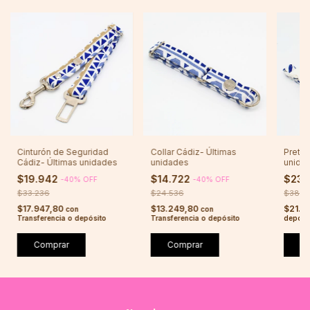
Cinturón de Seguridad
Collar Cádiz- Últimas
Pretal
Cádiz- Últimas unidades
unidades
unida
$19.942
$14.722
$23.
-
40
%
OFF
-
40
%
OFF
$33.236
$24.536
$38.9
$17.947,80
$13.249,80
$21.0
con
con
Transferencia o depósito
Transferencia o depósito
depósi
Comprar
Comprar
C