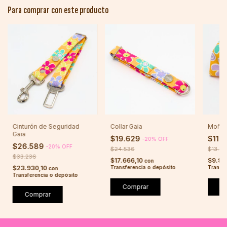
Para comprar con este producto
Cinturón de Seguridad
Collar Gaia
Moño 
Gaia
$19.629
$11.
-
20
%
OFF
$26.589
-
20
%
OFF
$24.536
$13.79
$33.236
$17.666,10
$9.93
con
$23.930,10
Transferencia o depósito
Transfe
con
Transferencia o depósito
Comprar
C
Comprar