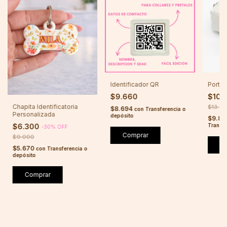
Identificador QR
Porta 
$9.660
$10.
Chapita Identificatoria
$13.6
$8.694
con
Transferencia o
Personalizada
depósito
$9.85
Transfe
$6.300
-
30
%
OFF
Comprar
$9.000
$5.670
con
Transferencia o
depósito
Comprar