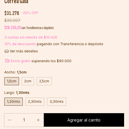
Correa Gaia
$31.278
-
20
%
OFF
$39.097
$28.150,20
con
Transferencia o depósito
3
cuotas sin interés de
$10.426
10% de descuento
pagando con Transferencia o depósito
Ver más detalles
Envío gratis
superando los
$90.000
Ancho:
1,5cm
1,5cm
2cm
2,5cm
Largo:
1,30mts
1,30mts
2,30mts
3,30mts