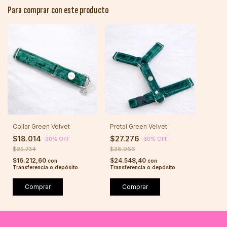
Para comprar con este producto
Collar Green Velvet
Pretal Green Velvet
$18.014
$27.276
-
30
%
OFF
-
30
%
OFF
$25.734
$38.966
$16.212,60
$24.548,40
con
con
Transferencia o depósito
Transferencia o depósito
Comprar
Comprar