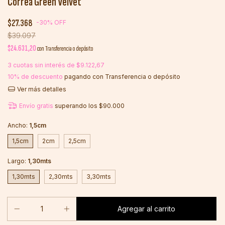
Correa Green Velvet
$27.368
-
30
%
OFF
$39.097
$24.631,20
con
Transferencia o depósito
3
cuotas sin interés de
$9.122,67
10% de descuento
pagando con Transferencia o depósito
Ver más detalles
Envío gratis
superando los
$90.000
Ancho:
1,5cm
1,5cm
2cm
2,5cm
Largo:
1,30mts
1,30mts
2,30mts
3,30mts