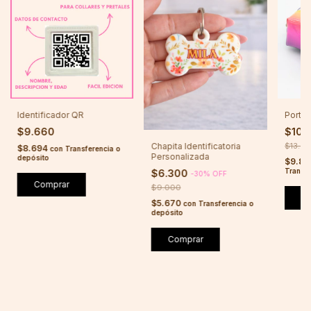
Identificador QR
Porta 
$9.660
$10.
Chapita Identificatoria
$13.6
$8.694
con
Transferencia o
Personalizada
depósito
$9.85
Transfe
$6.300
-
30
%
OFF
Comprar
$9.000
$5.670
con
Transferencia o
depósito
Comprar