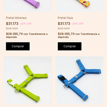
Pretal Athenea
Pretal Gaia
$31.173
$31.173
-
20
%
OFF
-
20
%
OFF
$38.966
$38.966
$28.055,70
$28.055,70
con
Transferencia o
con
Transferencia o
depósito
depósito
Comprar
Comprar