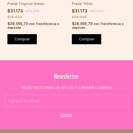
Pretal Tropical Green
Pretal Tritón
$31.173
$31.173
-
20
%
OFF
-
20
%
OFF
$38.966
$38.966
$28.055,70
$28.055,70
con
Transferencia o
con
Transferencia o
depósito
depósito
Comprar
Comprar
Newsletter
REGISTRATE PARA UN 10% EN TU PRIMER COMPRA!